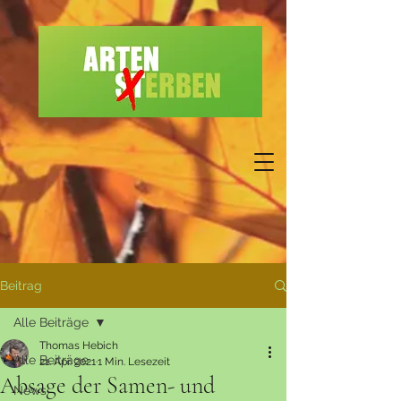
Beitrag
Alle Beiträge
Thomas Hebich
Alle Beiträge
21. Apr. 2021
1 Min. Lesezeit
Absage der Samen- und
News