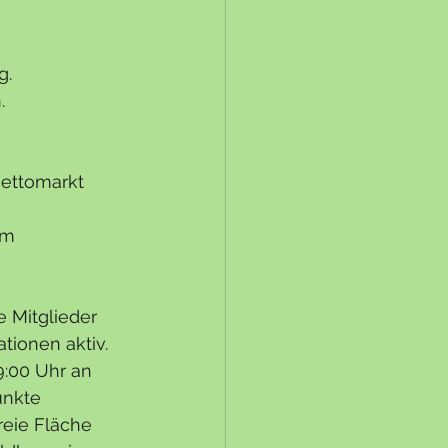
g.
.
ettomarkt 
am 
 Mitglieder 
ationen aktiv.
:00 Uhr an 
unkte
reie Fläche 