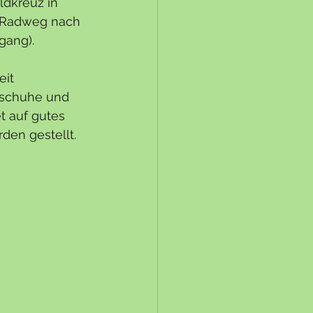
dkreuz in 
 Radweg nach 
gang).
it  
dschuhe und 
t auf gutes 
den gestellt.