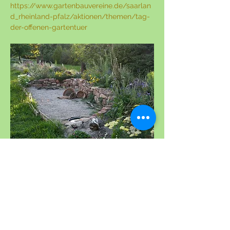
https://www.gartenbauvereine.de/saarlan
d_rheinland-pfalz/aktionen/themen/tag-
der-offenen-gartentuer
Sandarium Naturgarten Fußgönheim
Diese Veranstaltung teilen