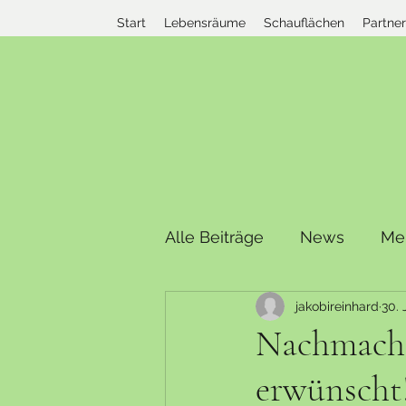
Start
Lebensräume
Schauflächen
Partne
Alle Beiträge
News
Me
jakobireinhard
30. 
Nachmache
erwünscht