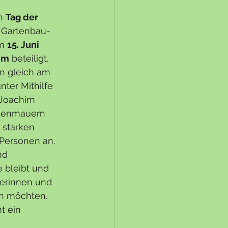
m 
Tag der 
 Gartenbau-
m 
15. Juni 
im
 beteiligt. 
n gleich am 
ter Mithilfe 
 Joachim 
kenmauern 
 starken 
Personen an. 
nd 
 bleibt und 
gerinnen und 
n möchten. 
t ein 