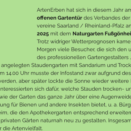
ArtenErben hat sich in diesem Jahr a
offenen Gartentür
 des Verbandes der
vereine Saarland / Rheinland-Pfalz a
2025
 mit dem 
Naturgarten Fußgönhe
Trotz widriger Wetterprognosen kame
Morgen viele Besucher, die sich den un
des professionellen Gartengestalters
angelegten Staudengarten mit Sandarium und Troc
m 14.00 Uhr musste der Infostand zwar aufgrund des
rden, aber später lockte die Sonne wieder weitere 
nteressierten sich dafür, welche Stauden trocken- u
, wie der Garten das ganze Jahr über eine Augenweide
ng für Bienen und andere Insekten bietet, u. a. Bür
eim, die den Apothekergarten entsprechend erweiter
privaten Gärten naturnah neu zu gestalten. Insgesam
 die Artenvielfalt. 